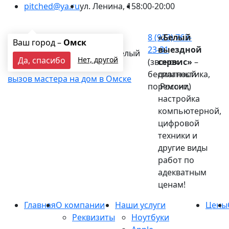
pitched@ya.ru
ул. Ленина, 15
8:00-20:00
Ваш город:
Омск
8 (923) 763-
«Белый
Ваш город –
Омск
23-31
выездной
Белый
Да, спасибо
Нет, другой
(звонок
сервис»
–
выездной сервис
бесплатный
диагностика,
вызов мастера на дом в Омске
по России)
ремонт,
настройка
компьютерной,
цифровой
техники и
другие виды
работ по
адекватным
ценам!
Главная
О компании
Наши услуги
Цены
Реквизиты
Ноутбуки