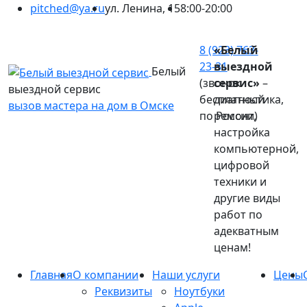
pitched@ya.ru
ул. Ленина, 15
8:00-20:00
Ваш город:
Омск
8 (923) 763-
«Белый
23-31
выездной
Белый
(звонок
сервис»
–
выездной сервис
бесплатный
диагностика,
вызов мастера на дом в Омске
по России)
ремонт,
настройка
компьютерной,
цифровой
техники и
другие виды
работ по
адекватным
ценам!
Главная
О компании
Наши услуги
Цены
Реквизиты
Ноутбуки