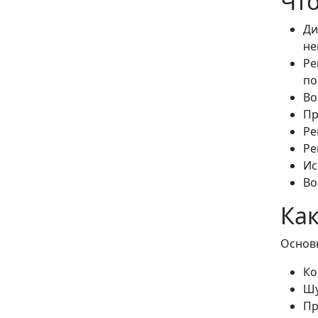
Что
Ди
не
Ре
по
Во
Пр
Ре
Ре
Ис
Во
Как
Основ
Ко
Шу
Пр