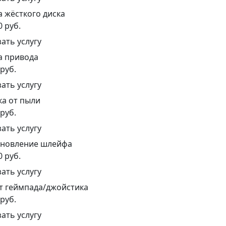
 жёсткого диска
0 руб.
зать услугу
а привода
 руб.
зать услугу
а от пыли
 руб.
зать услугу
ановление шлейфа
0 руб.
зать услугу
т геймпада/джойстика
 руб.
зать услугу