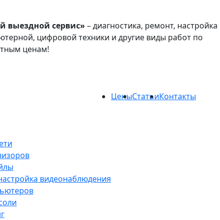
й выездной сервис»
– диагностика, ремонт, настройка
терной, цифровой техники и другие виды работ по
атным ценам!
Цены
Статьи
Контакты
ети
визоров
йлы
 настройка видеонаблюдения
пьютеров
соли
нг