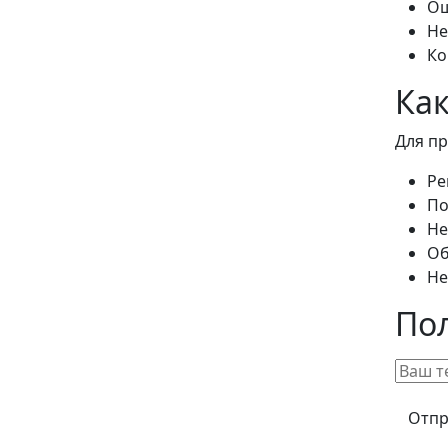
Ош
Не
Ко
Как
Для пр
Ре
По
Не
Об
Не
По