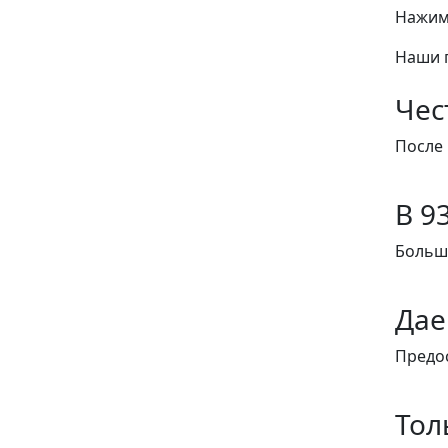
Нажима
Наши 
Чес
После 
В 9
Больши
Дае
Предо
Тол