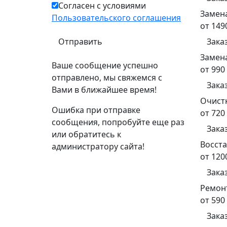
Согласен с условиями
Замена
Пользовательского соглашения
от 149
Зака
Замен
Ваше сообщение успешно
от 990
отправлено, мы свяжемся с
Зака
Вами в ближайшее время!
Очистк
Ошибка при отправке
от 720
сообщения, попробуйте еще раз
Зака
или обратитесь к
Восст
администратору сайта!
от 120
Зака
Ремон
от 590
Зака