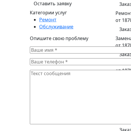
Оставить заявку
Зака
Категории услуг
Ремон
Ремонт
от 187
Обслуживание
Зака
Опишите свою проблему
Замен
от 187
Зака
Замен
от 187
Зака
Замена
от 138
Зака
Ремон
от 990
Зака