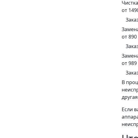
Чистк
от 149
Зака
Замен
от 890
Зака
Замен
от 989
Зака
В проц
неиспр
другая
Если в
аппара
неиспр