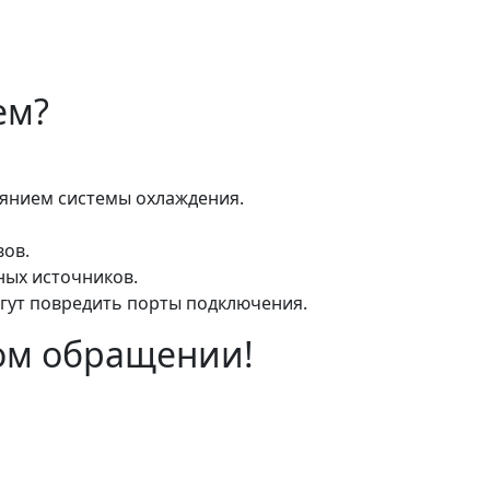
ем?
оянием системы охлаждения.
вов.
ых источников.
гут повредить порты подключения.
ом обращении!