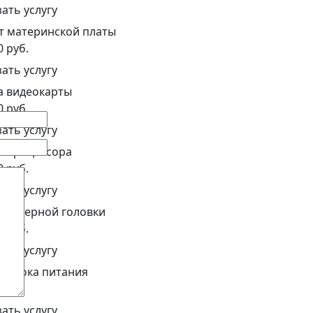
зать услугу
т материнской платы
0 руб.
зать услугу
а видеокарты
0 руб.
зать услугу
а процессора
0 руб.
зать услугу
 лазерной головки
8 руб.
зать услугу
т блока питания
 руб.
зать услугу