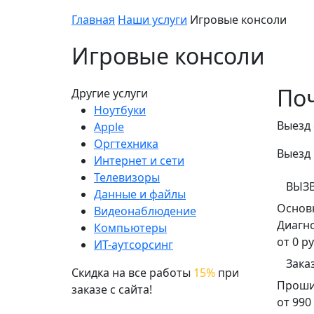
Главная
Наши услуги
Игровые консоли
Игровые консоли
Поч
Другие услуги
Ноутбуки
Выезд 
Apple
Оргтехника
Выезд 
Интернет и сети
Телевизоры
ВЫЗВ
Данные и файлы
Основ
Видеонаблюдение
Диагн
Компьютеры
от 0 ру
ИТ-аутсорсинг
Зака
Скидка на все работы
15%
при
Проши
заказе с сайта!
от 990