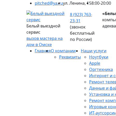
pitched@ya.ru
ул. Ленина, 15
8:00-20:00
«Белы
8 (923) 763-
компью
23-31
Белый выездной
адекв
(звонок
сервис
бесплатный
вызов мастера на
по России)
дом в Омске
Главная
О компании
Наши услуги
Реквизиты
Ноутбуки
Apple
Оргтехника
Интернет и с
Ремонт теле
Данные и фа
Установка и
Ремонт ком
Игровые кон
ИТ-аутсорси