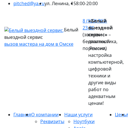
pitched@ya.ru
ул. Ленина, 15
8:00-20:00
Ваш город:
Омск
8 (923) 763-
«Белый
23-31
выездной
Белый
(звонок
сервис»
–
выездной сервис
бесплатный
диагностика,
вызов мастера на дом в Омске
по России)
ремонт,
настройка
компьютерной,
цифровой
техники и
другие виды
работ по
адекватным
ценам!
Главная
О компании
Наши услуги
Цены
Реквизиты
Ноутбуки