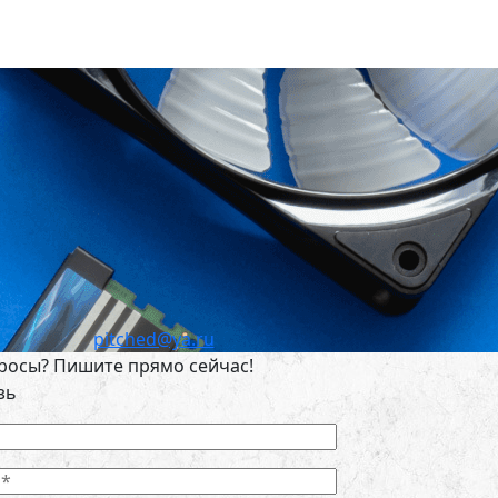
pitched@ya.ru
росы? Пишите прямо сейчас!
зь