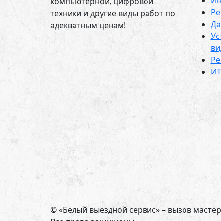
Ин
компьютерной, цифровой
Ре
техники и другие виды работ по
Да
адекватным ценам!
Ус
ви
Ре
ИТ
© «Белый выездной сервис» – вызов мастер