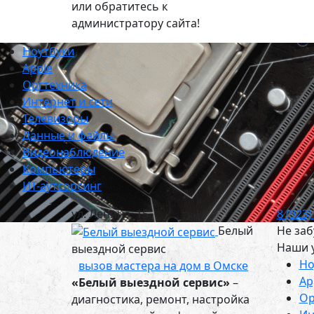
или обратитесь к
администратору сайта!
Ноутбуки
Apple
Оргтехника
Интернет и сети
Телевизоры
Данные и файлы
Видеонаблюдение
Компьютеры
ИТ-аутсорсинг
ул. Ленина, 15
8 (923)
Белый
Не заб
Наши 
выездной сервис
Но
вызов мастера на дом в Омске
Ap
«Белый выездной сервис»
–
Ор
диагностика, ремонт, настройка