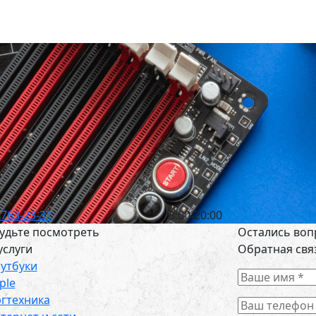
 763-23-31
8:00-20:00
удьте посмотреть
Остались воп
услуги
Обратная свя
утбуки
ple
гтехника