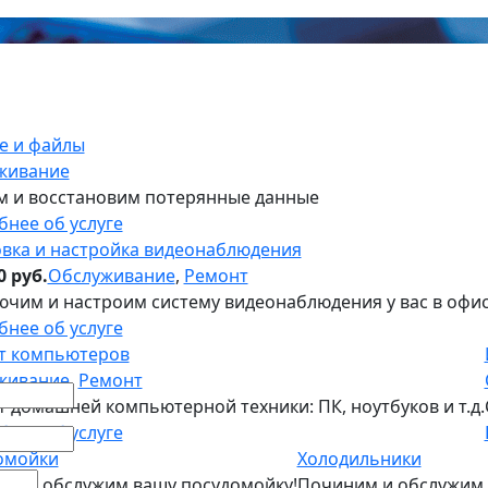
е и файлы
живание
м и восстановим потерянные данные
нее об услуге
овка и настройка видеонаблюдения
0 руб.
Обслуживание
,
Ремонт
чим и настроим систему видеонаблюдения у вас в офис
нее об услуге
т компьютеров
живание
,
Ремонт
 домашней компьютерной техники: ПК, ноутбуков и т.д.
нее об услуге
омойки
Холодильники
им и обслужим вашу посудомойку!
Починим и обслужим 