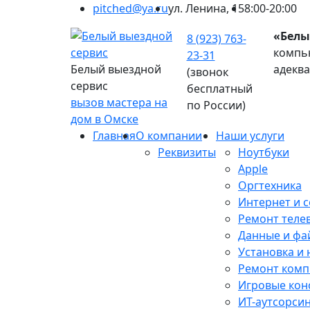
pitched@ya.ru
ул. Ленина, 15
8:00-20:00
«Белы
8 (923) 763-
компью
23-31
Белый выездной
адекв
(звонок
сервис
бесплатный
вызов мастера на
по России)
дом в Омске
Главная
О компании
Наши услуги
Реквизиты
Ноутбуки
Apple
Оргтехника
Интернет и с
Ремонт теле
Данные и фа
Установка и
Ремонт ком
Игровые кон
ИТ-аутсорси