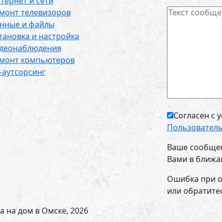
тернет и сети
монт телевизоров
нные и файлы
тановка и настройка
деонаблюдения
монт компьютеров
-аутсорсинг
Согласен с 
Пользователь
Ваше сообщен
Вами в ближа
Ошибка при о
или обратитес
а на дом в Омске, 2026