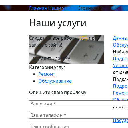
Главная
Наши услуги
Страница 2
Наши услуги
Скидка на все работы
15%
при
Данны
заказе с сайта!
Обслу
Найде
Оставить заявку
Подроб
Устан
Категории услуг
от 279
Ремонт
Подклю
Обслуживание
Подроб
Опишите свою проблему
Ремон
Обслу
Ремонт
Подроб
Посуд
Почин