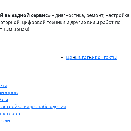
й выездной сервис»
– диагностика, ремонт, настройка
терной, цифровой техники и другие виды работ по
атным ценам!
Цены
Статьи
Контакты
ети
визоров
йлы
 настройка видеонаблюдения
пьютеров
соли
нг